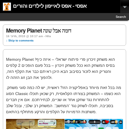
אפסי - אפס לאייפון לילדים והורים
Search
Memory Planet דומה אבל שונה
יוני 16th, 2010 @ 10:17 am › Hila
↓ Skip to comments
Memory Planet הוא משחק זיכרון פרי פיתוח ישראלי – איזה כיף!
בסיס המשחק הוא ככל משחק זיכרון – בכל פעם הופכים 2 קלפים
והטריק הוא לזכור בסיבוב הבא היכן ראיתם כבר את הקלף הזה,
ולהפוך את הבן זוג הזהה לו.
מה בכל זאת מיוחד באפליקציה הזו? ראשית, יש לה כמה סוגי משחק.
הסוג Classic הוא כשמו – המשחק בצורתו הקלאסית, רק שכאן תוכלו
להתחרות נגד שחקן אחד או שניים, לבחירתכם. אם אין חברים
בסביבה, תוכלו לשחק נגד 'המחשב'. המשחק רב שלבי, ובכל שלב
משתנות הדמויות על הקלפים והרקע מתחלף בהתאם.