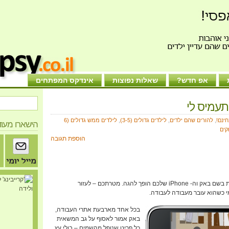
אפ חדש?
שאלות נפוצות
אינדקס המפתחים
חינם!
,
להורים שהם ילדים
,
לילדים גדולים (3-5)
,
לילדים ממש גדולים (6
הישארו מעוד
ים
הוספת תגובה
ב Payload אתם נהג משאית בשם באק וה- iPhone שלכם הופך להגה. מטרתכם – לעזור
י כשהוא עובר מעבודה לעבודה.
בכל אחד מארבעת אתרי העבודה,
באק אמור לאסוף על גב המשאית
כל פריט שנופל מהשמים – בולי עץ,