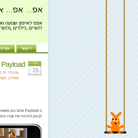
ראשי
אודות
Payload תעמיס לי
ינו'
25
אהבתי!
,
זה ב
ומעלה)
,
משחק
לבאק להרוויח את שכרו היומ