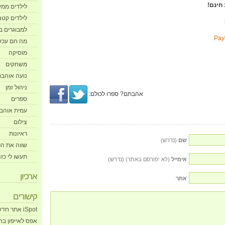
חינם!
לילדים ממש גדול
לילדים קטנים (
למבוגרים ב
מה חם עכש
מוסיקה
משחקים
נועה אוהבת
ניהול זמן
אהבתם? ספרו לכולם:
ספרים
עמית אוהב!
צילום
ראיונות
שם
(נדרש)
שווה את הכ
תעשו לי כז
אימייל
(לא יפורסם באתר) (נדרש)
ארכיון
אתר
קישורים
iSpot אתר חדשות האייפון הישראלי
אפס לאייפון בחנות s