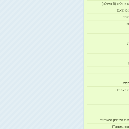
ים (6 ומעלה)
1-3)
לבד
יו
!
סף!
ה בעברית
iTune