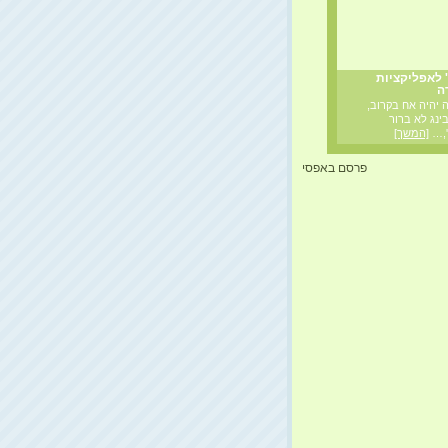
' לאפליקציות
דה
ה יהיה אח בקרוב,
בינג לא ברור
',…
[המשך]
פרסם באפסי