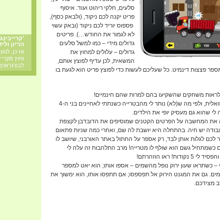
סלעים, חלקי ריהוט ועוד. איסוף
פריט יקנה לכם ניקוד, (ולבאק כסף),
פספוס יוריד לכם ניקוד (ובאק עשוי
לא לגמור את החודש…). פריטים
'קרייבינג
גדולים מידי – כמו למשל סלעים
הריון ולי
גדולים – עלולים למחוץ את
אז כן, לנוע
וחוץ מקריי
המשאית, לכן עדיף לפוצץ אותם,
לבורגראנץ
פר פצצות דינמיט. כל שעליכם לעשות כדי לפוצץ פריט הוא לגעת בו
ראות משחקים שהשקיעו בהם למרות שהם חינמיים!
Payload קל לתפעול, יפה ויזואלית, ולפי מה ש(לא) נותר לי מהבטרייה כשנתתי לאחיינים בני ה-4
 את המחשבה על הפרטים הקטנים שמוסיפים את הדובדבן לקצפת
ודה יש חיה. בהתחלה היא יושבת לה שם, ואחרי כמה שניות פתאום
 לכם לגלות אותן לבד, רק אספר על החתול באתר האורבני, שיושב לו
ם כשמתחיל גשם הוא שולף לו מטרייה! מרב התלהבות זה עלה לי
ת! ראו הוזהרתם!
י – כשתראו שעון ירוק נופל מהשמים – אספו אותו; הוא יאט למספר
ים. גם את המגנט הירוק אל תפספסו; אם תתפסו אותו, הוא ימשוך את
ב מצידכם.