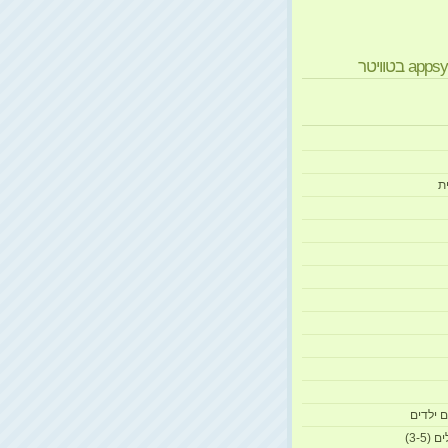
ת
 ילדים
(3-5)