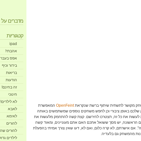
מדברים על appsy בטוויטר
קטגוריות
ipad
אהבתי!
אפס בעברי
בידור וכיף
בריאות
הודעות
זה בחינם!
חינוכי
לא לילדים!
ק מקושר לתשתית שיתוף ברשת שנקראת
OpenFeint
המאפשרת
לאבא
שלכם באופן ציבורי וכן לחפש משחקים נוספים שמשתמשים באותה
לאימא
ת לעשות את כל זה, תצטרכו להירשם. קצת קשה להתחמק מלעשות את
 הראשונה, יש מסך ששואל אתכם האם אתם מעוניינים, ומאוד קשה
להורים
". אם אישרתם, לא קרה כלום, ואם לא, דעו שאין צורך אמיתי בהפעלת
להורים שהם
ות מהמשחק גם בלעדיה.
לילדים גדולים 