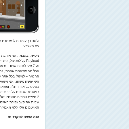
ולשם כך עומדות לרשותכם מס
עם האצבע.
ניסיתי בעצמי:
אני אוהבת ל
וה-7 שלי לנסות אותו – נראה לי שהוא גם מעסיק יופי את הילדים.
אבל מה שבאמת אהבתי,
זה
ההנאה – למשל, בכל אתר עב
היא עושה משהו.. אני אשאיר
בשקט על אדן החלון, ופתאו
בפסנתר שהוטח על הרצפה והפסיד לי 5 נקודו
2 טיפים נוספים מהנסיון של
שניות את קצב נפילת האייטמ
האייטמים אליו ללא מאמץ ר
הנה הצצה לסקרנים: